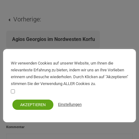
Vorherige:
Agios Georgios im Nordwesten Korfu
Nächste:
Wir verwenden Cookies auf unserer Website, um Ihnen die
relevanteste Erfahrung zu bieten, indem wir uns an Ihre Vorlieben
erinnern und Besuche wiederholen. Durch Klicken auf "Akzeptieren"
Benitses aus der Luft
stimmen Sie der Verwendung ALLER Cookies zu.
Ihre persönlichen Daten bleiben privat und sicher
Einstellungen
AKZEPTIEREN
Kommentare
Kommentar