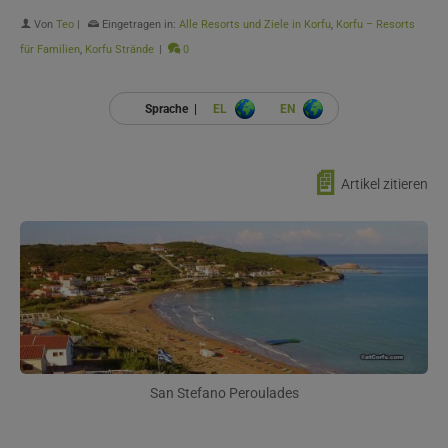
Von
Teo
|
Eingetragen in:
Alle Resorts und Ziele in Korfu
,
Korfu – Resorts
für Familien
,
Korfu Strände
|
0
Sprache |
EL
EN
📄
Artikel zitieren
San Stefano Peroulades