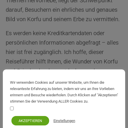
Themen hervorhebe, liegt der Schwerpunkt
darauf, Besuchern ein ehrliches und genaues
Bild von Korfu und seinem Erbe zu vermitteln.
Es werden keine Kreditkartendaten oder
persönlichen Informationen abgefragt – alles
hier ist frei zugänglich. Ich hoffe, dieser
Reiseführer hilft Ihnen, die Wunder von Korfu
und Griechenland zu entdecken und zu
genießen.
Wir verwenden Cookies auf unserer Website, um Ihnen die
relevanteste Erfahrung zu bieten, indem wir uns an Ihre Vorlieben
Kontakt:
erinnern und Besuche wiederholen. Durch Klicken auf "Akzeptieren"
stimmen Sie der Verwendung ALLER Cookies zu.
teo@atcorfu.com
Ihre persönlichen Daten bleiben privat und sicher
Einstellungen
AKZEPTIEREN