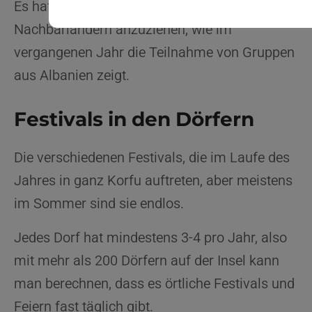
Es hat begonnen, Bands aus den
Nachbarländern anzuziehen, wie im
vergangenen Jahr die Teilnahme von Gruppen
aus Albanien zeigt.
Festivals in den Dörfern
Die verschiedenen Festivals, die im Laufe des
Jahres in ganz Korfu auftreten, aber meistens
im Sommer sind sie endlos.
Jedes Dorf hat mindestens 3-4 pro Jahr, also
mit mehr als 200 Dörfern auf der Insel kann
man berechnen, dass es örtliche Festivals und
Feiern fast täglich gibt.