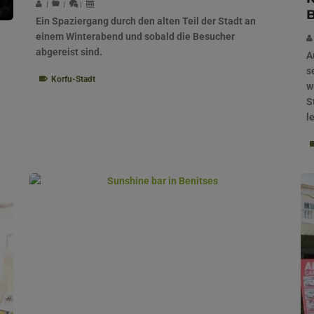
|
|
|
B
Ein Spaziergang durch den alten Teil der Stadt an
einem Winterabend und sobald die Besucher
abgereist sind.
A
s
Korfu-Stadt
w
S
l