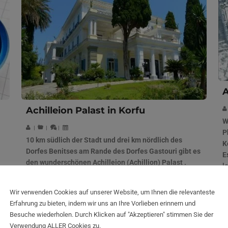
A
Achilleion Palast in Korfu
W
|
|
|
P
10 km südlich der Stadt und drei km nördlich des
K
Dorfes Benitses am Rande des Dorfes Gastouri gibt es
E
den wunderschönen Achilleion (Achillion) Palast .
l
Es wurde von Kaiserin Elisabeth von Österreich
gebaut, die als die traurige Königin Sissy bekannt
Wir verwenden Cookies auf unserer Website, um Ihnen die relevanteste
wurde.
Erfahrung zu bieten, indem wir uns an Ihre Vorlieben erinnern und
Besuche wiederholen. Durch Klicken auf "Akzeptieren" stimmen Sie der
Korfu
Verwendung ALLER Cookies zu.