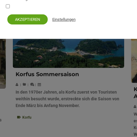
Ihre persönlichen Daten bleiben privat und sicher
Einstellungen
AKZEPTIEREN
Korfus Sommersaison
|
|
|
In den 1970er Jahren, als Korfu zuerst von Touristen
A
weithin besucht wurde, erstreckte sich die Saison von
Ende März bis Anfang November.
W
Korfu
s
e
K
W