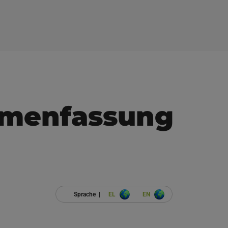
menfassung
Sprache |
EL
EN