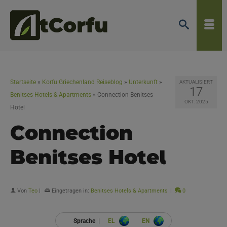
Startseite
»
Korfu Griechenland Reiseblog
»
Unterkunft
»
AKTUALISIERT
17
Benitses Hotels & Apartments
»
Connection Benitses
OKT. 2025
Hotel
Connection
Benitses Hotel
Von
Teo
|
Eingetragen in:
Benitses Hotels & Apartments
|
0
Sprache |
EL
EN