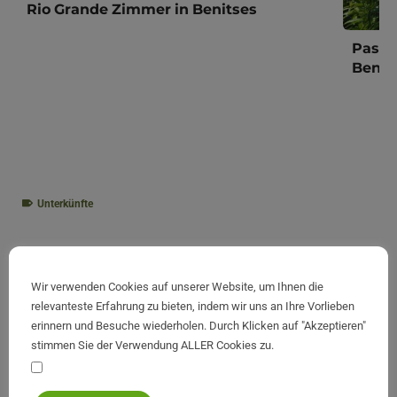
Rio Grande Zimmer in Benitses
Passa
Benit
Unterkünfte
Vorherige:
Wir verwenden Cookies auf unserer Website, um Ihnen die
relevanteste Erfahrung zu bieten, indem wir uns an Ihre Vorlieben
Die Esplanade Platz und Liston in Korfu
erinnern und Besuche wiederholen. Durch Klicken auf "Akzeptieren"
stimmen Sie der Verwendung ALLER Cookies zu.
Ihre persönlichen Daten bleiben privat und sicher
Nächste: