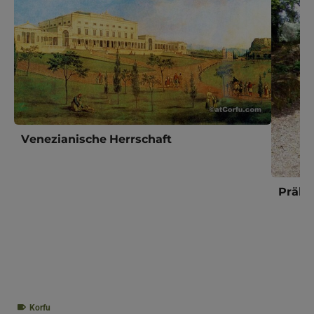
Venezianische Herrschaft
Prähi
Korfu