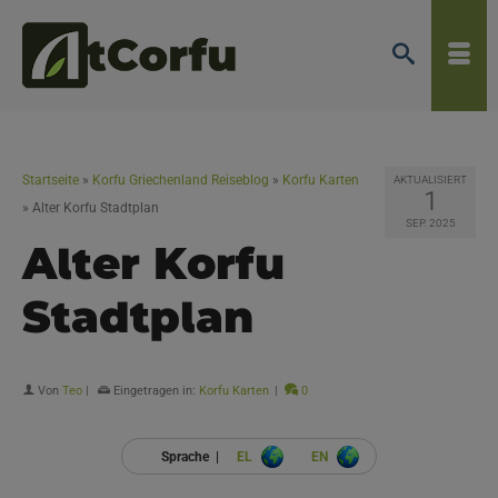
Startseite
»
Korfu Griechenland Reiseblog
»
Korfu Karten
AKTUALISIERT
1
»
Alter Korfu Stadtplan
SEP. 2025
Alter Korfu
Stadtplan
Von
Teo
|
Eingetragen in:
Korfu Karten
|
0
Sprache |
EL
EN