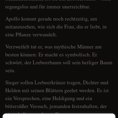
regungslos und für immer unerreichbar.
Apollo kommt gerade noch rechtzeitig, um
mitanzusehen, wie sich die Frau, die er liebt, in
eine Pflanze verwandelt.
Verzweifelt tut er, was mythische Männer am
besten können: Er macht es symbolisch. Er
schwört, der Lorbeerbaum soll sein heiliger Baum
sein.
Sieger sollen Lorbeerkränze tragen, Dichter und
Helden mit seinen Blättern geehrt werden. Es ist
ein Versprechen, eine Huldigung und ein
bittersüßer Versuch, jemanden festzuhalten, der
nie gehalten werden wollte.