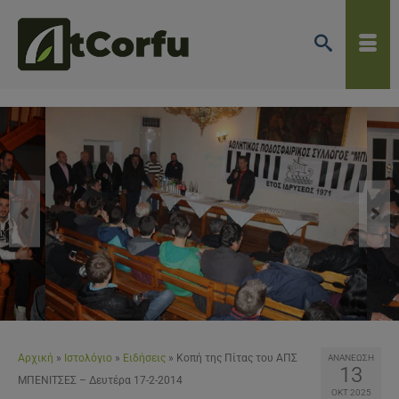
Αρχική
»
Ιστολόγιο
»
Ειδήσεις
»
Κοπή της Πίτας του ΑΠΣ
ΑΝΑΝΕΩΣΗ
13
ΜΠΕΝΙΤΣΕΣ – Δευτέρα 17-2-2014
ΟΚΤ 2025