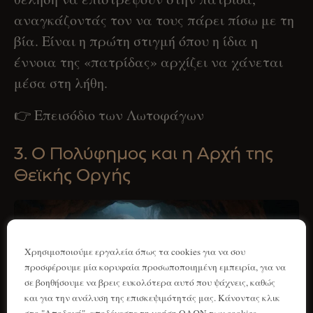
αναγκάζοντάς τον να τους πάρει πίσω με τη
βία. Είναι η πρώτη στιγμή όπου η ίδια η
έννοια της «πατρίδας» αρχίζει να χάνεται
μέσα στη λήθη.
👉 Επεισόδιο των Λωτοφάγων
3. Ο Πολύφημος και η Αρχή της
Θεϊκής Οργής
Χρησιμοποιούμε εργαλεία όπως τα cookies για να σου
προσφέρουμε μία κορυφαία προσωποποιημένη εμπειρία, για να
σε βοηθήσουμε να βρεις ευκολότερα αυτό που ψάχνεις, καθώς
και για την ανάλυση της επισκεψιμότητάς μας. Κάνοντας κλικ