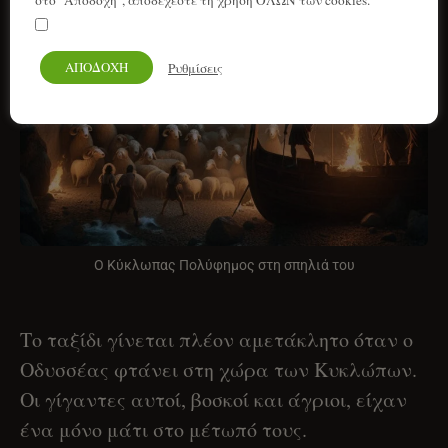
στο "Αποδοχή", αποδέχεστε τη χρήση ΟΛΩΝ των cookies.
Τα προσωπικά μου στοιχεία να παραμείνουν ασφαλή
ΑΠΟΔΟΧΗ
Ρυθμίσεις
Ο Κύκλωπας Πολύφημος στη σπηλιά του
Το ταξίδι γίνεται πλέον αμετάκλητο όταν ο
Οδυσσέας φτάνει στη χώρα των Κυκλώπων.
Οι γίγαντες αυτοί, βοσκοί και άγριοι, είχαν
ένα μόνο μάτι στο μέτωπό τους.