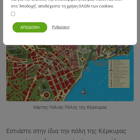
της Κέρκυρας
στο "Αποδοχή", αποδέχεστε τη χρήση ΟΛΩΝ των cookies.
Τα προσωπικά μου στοιχεία να παραμείνουν ασφαλή
Ρυθμίσεις
ΑΠΟΔΟΧΗ
Χάρτης Παλιάς Πόλης της Κέρκυρας
Εστιάστε στην ίδια την πόλη της Κέρκυρας