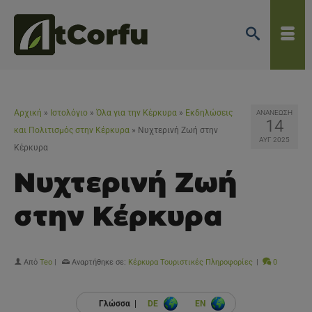
Αρχική
»
Ιστολόγιο
»
Όλα για την Κέρκυρα
»
Εκδηλώσεις
ΑΝΑΝΕΩΣΗ
14
και Πολιτισμός στην Κέρκυρα
»
Νυχτερινή Ζωή στην
ΑΥΓ 2025
Κέρκυρα
Νυχτερινή Ζωή
στην Κέρκυρα
Από
Teo
|
Αναρτήθηκε σε:
Κέρκυρα Τουριστικές Πληροφορίες
|
0
Γλώσσα |
DE
EN