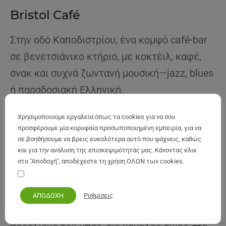
Bristol Café
Στην οδό Καποδιστρίου, ένα κομψό café-bar
σε βενετσιάνικο κτήριο, με κοκτέιλ, καφέ,
σνακ και συχνά ζωντανή μουσική—jazz, blues
ή παραδοσιακή Ελληνική.
Χρησιμοποιούμε εργαλεία όπως τα cookies για να σου
Άλλα σημεία νυχτερινής
προσφέρουμε μία κορυφαία προσωποποιημένη εμπειρία, για να
διασκέδασης στο νησί
σε βοηθήσουμε να βρεις ευκολότερα αυτό που ψάχνεις, καθώς
και για την ανάλυση της επισκεψιμότητάς μας. Κάνοντας κλικ
στο "Αποδοχή", αποδέχεστε τη χρήση ΟΛΩΝ των cookies.
Ίψος – Νεανικό μείγμα
Τα προσωπικά μου στοιχεία να παραμείνουν ασφαλή
Αγαπημένο των νεότερων τουριστών, ο
Ρυθμίσεις
ΑΠΟΔΟΧΗ
Ύψος είναι γνωστός για τα ζωντανά