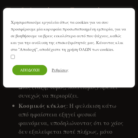
Συμβολισμός και Ερμηνεία
Χρησιμοποιούμε εργαλεία όπως τα cookies για να σου
Ενσάρκωση φυσικής καταστροφής
:
προσφέρουμε μία κορυφαία προσωποποιημένη εμπειρία, για να
Ηφαίστεια, σεισμοί, καταιγίδες — όλες
σε βοηθήσουμε να βρεις ευκολότερα αυτό που ψάχνεις, καθώς
ανεξέλεγκτες δυνάμεις που οι αρχαίοι
και για την ανάλυση της επισκεψιμότητάς μας. Κάνοντας κλικ
στο "Αποδοχή", αποδέχεστε τη χρήση ΟΛΩΝ των cookies.
Έλληνες φοβούνταν και προσπαθούσαν
Τα προσωπικά μου στοιχεία να παραμείνουν ασφαλή
να εξηγήσουν.
Χάος εναντίον Τάξης
: Ο Τυφώνας
ΑΠΟΔΟΧΗ
Ρυθμίσεις
ενσαρκώνει το ακατέργαστο χάος που ο
Δίας (τάξη, νόμος, πολιτισμός) πρέπει
συνεχώς να περιορίζει.
Κοσμικός κύκλος
: Η φυλάκιση κάτω
από ηφαίστεια εξηγεί φυσικά
φαινόμενα, υποδηλώνοντας ότι το χάος
δεν εξαλείφεται ποτέ πλήρως, μόνο