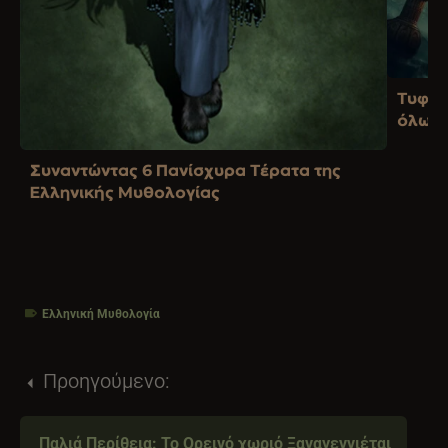
Τυφών
όλων 
Συναντώντας 6 Πανίσχυρα Τέρατα της
Ελληνικής Μυθολογίας
Ελληνική Μυθολογία
Προηγούμενο:
Παλιά Περίθεια: Το Ορεινό χωριό Ξαναγεννιέται