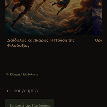
Δαίδαλος και Ίκαρος: Η Πτώση της
Ορφέα
Φιλοδοξίας
Ελληνική Μυθολογία
Προηγούμενο:
Το κουτί της Πανδώρας